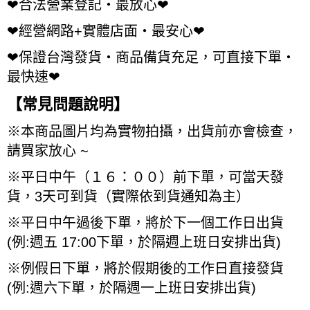
❤
合法營業登記・最放心
❤
❤
經營網路
+
實體店面・最安心
❤
❤
保證台灣發貨・商品備貨充足，可直接下單・
最快速
❤
【常見問題說明】
※
本商品圖片均為實物拍攝，出貨前亦會檢查，
請買家放心
~
※
平日中午（１６：００）前下單，可當天發
貨，
3
天可到貨（實際依到貨通知為主）
※
平日中午過後下單，將於下一個工作日出貨
(
例
:
週五
17:00
下單，於隔週上班日安排出貨
)
※
例假日下單，將於假期後的工作日直接發貨
(
例
:
週六下單，於隔週一上班日安排出貨
)