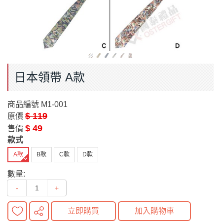
日本領帶 A款
商品編號
M1-001
$ 119
原價
$ 49
售價
款式
A款
B款
C款
D款
數量:
-
+
立即購買
加入購物車