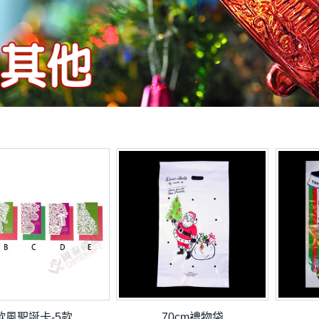
歐風聖誕卡-5款
70cm禮物袋