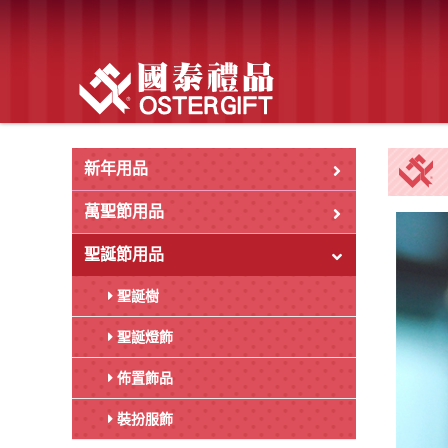
新年用品
萬聖節用品
聖誕節用品
聖誕樹
聖誕燈飾
佈置飾品
裝扮服飾