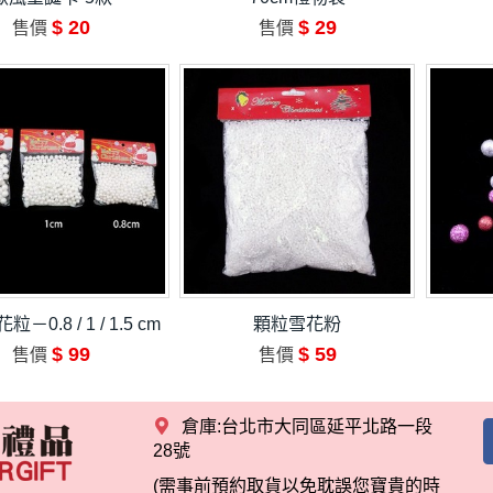
$ 20
$ 29
售價
售價
－0.8 / 1 / 1.5 cm
顆粒雪花粉
$ 99
$ 59
售價
售價
倉庫:台北市大同區延平北路一段
28號
(需事前預約取貨以免耽誤您寶貴的時