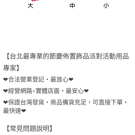
【台北最專業的節慶佈置飾品派對活動用品
專家】
❤合法營業登記・最放心❤
❤經營網路+實體店面・最安心❤
❤保證台灣發貨・商品備貨充足，可直接下單・
最快速❤
【常見問題說明】