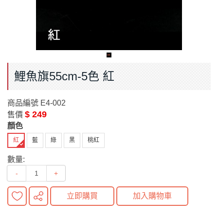
鯉魚旗55cm-5色 紅
商品編號
E4-002
$ 249
售價
顏色
紅
藍
綠
黑
桃紅
數量:
-
+
立即購買
加入購物車