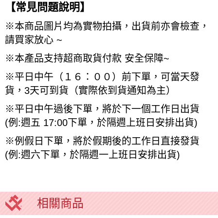
【常見問題說明】
※
本商品圖片均為實物拍攝，出貨前亦會檢查，
請買家放心
~
※
本產品支持超商取貨付款
安全保障
~
※
平日中午（１６：００）前下單，可當天發
貨，
3
天可到貨（實際依到貨通知為主）
※
平日中午過後下單，將於下一個工作日出貨
(
例
:
週五
17:00
下單，於隔週上班日安排出貨
)
※
例假日下單，將於假期後的工作日直接發貨
(
例
:
週六下單，於隔週一上班日安排出貨
)
相關商品