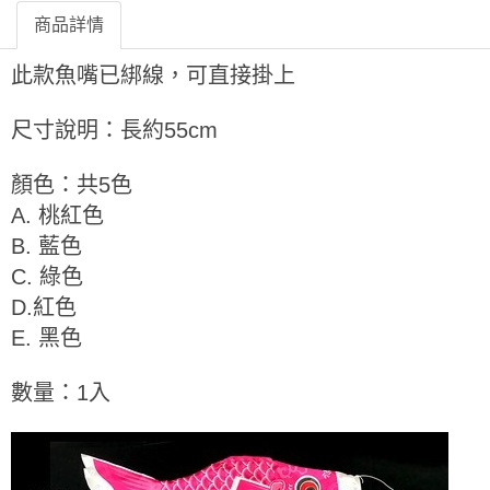
商品詳情
此款魚嘴已綁線，可直接掛上
尺寸說明：長約55cm
顏色：
共5色
A. 桃紅色
B. 藍色
C. 綠色
D.紅色
E. 黑色
數量：1入