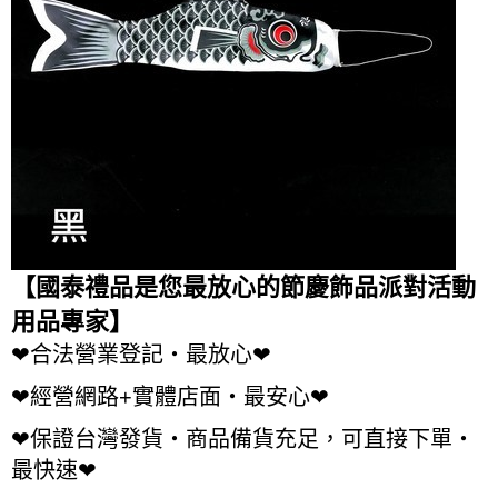
【國泰禮品是您最放心的節慶飾品派對活動
用品專家】
❤
合法營業登記・最放心
❤
❤
經營網路
+
實體店面・最安心
❤
❤
保證台灣發貨・商品備貨充足，可直接下單・
最快速
❤