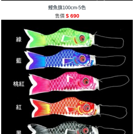
鯉魚旗100cm-5色
$ 690
售價